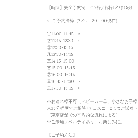
【時間】完全予約制 全9枠/各枠1名様45分
×…ご予約済枠（2/22 20：00現在）
①11:00-11:45 ×
②11:45-12:30 ×
③12:30-13:15
④13:30-14:15
⑤14:15-15:00
⑥15:00-15:45
⑦16:00-16:45
⑧16:45-17:30 ×
⑨17:30-18:15 ×
※お連れ様不可（ベビーカー◎、小さなお子様
※35分程度でご相談+チェスニー2-3つご試着
（東京店舗での平均的な流れによる）
※ご来場ノベルティあり、お楽しみに。
【ご予約方法】