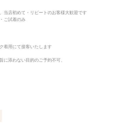
、当店初めて・リピートのお客様大歓迎です
・ご試着のみ
ク着用にて接客いたします
旨に添わない目的のご予約不可、