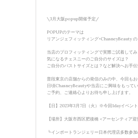
\3月大阪popup開催予定/
POPUPのテーマは
リアンジェフィッティング×ChasneyBeauty 
当店のプロフィッティングで実際ご試着してみ
気になるチェスニーのご自分のサイズは？
ご自分のバストサイズとは？など解決へお手伝
普段東京の店舗からの発信のみの中、今回もお
日頃ChasneyBeautyや当店にご興味をも
ご予約、ご連絡心よりお待ち申し上げます。
【日】2023年3月7日（火）※今回1dayイベント
【場所】大阪市西区肥後橋 <アーセンティア迎
┗インポートランジェリー日本代理店多数参加