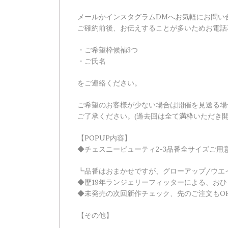
メールかインスタグラムDMへお気軽にお問い
ご確約前後、お伝えすることが多いためお電話
・ご希望枠候補3つ
・ご氏名
をご連絡ください。
ご希望のお客様が少ない場合は開催を見送る場
ご了承ください。(過去回は全て満枠いただき開
【POPUP内容】
◆チェスニービューティ2-3品番全サイズご用
┗品番はおまかせですが、グローアップ/ウエ
◆歴19年ランジェリーフィッターによる、お
◆未発売の次回新作チェック、先のご注文もO
【その他】