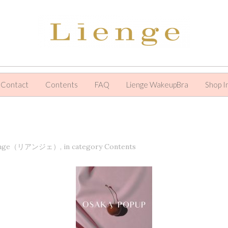
Contact
Contents
FAQ
Lienge WakeupBra
Shop I
nge（リアンジェ）
,
in category
Contents