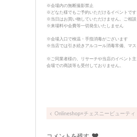
※会場内の無断撮影禁止
※どなた様でもご予約いただけるイベントです
※当日はお買い物していただけません。ご相談
※来場料や会費等一切発生いたしません
※会場入口で検温・手指消毒がございます
※当店では引き続きアルコール消毒常備、マス
※ご同業者様の、リサーチや当店のイベント主
会場での商談等も受付しておりません。
Post navigation
Onlineshop×チェスニービューティ
コメントを残す