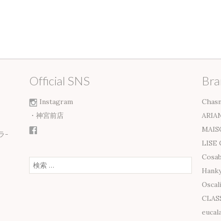
Official SNS
Bra
Instagram
Chasn
・神宮前店
ARIA
MAIS
ラ-
LISE
Cosab
検索:
Hanky
Oscal
CLAS
eucal